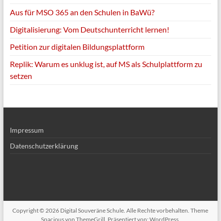
Aus für MSO 365 an den Schulen in BaWü?
Digitalisierung: Vom Deutschunterricht lernen!
Petition zur digitalen Bildungsplattform
Replik: Warum es unklug ist, auf MS als Schulplattform zu
setzen
Impressum
Datenschutzerklärung
Copyright © 2026
Digital Souveräne Schule
. Alle Rechte vorbehalten. Theme
Spacious
von ThemeGrill. Präsentiert von:
WordPress
.