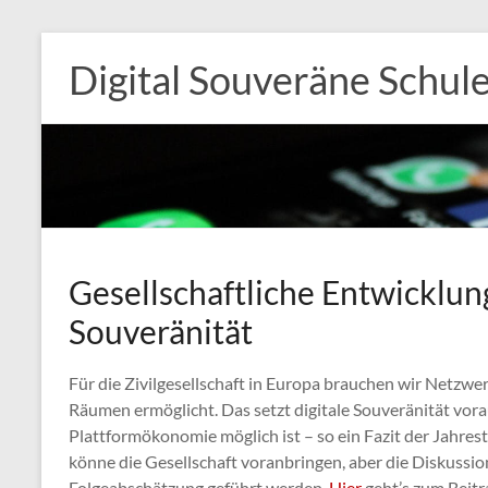
Zum
Inhalt
Digital Souveräne Schul
springen
Gesellschaftliche Entwicklung
Souveränität
Für die Zivilgesellschaft in Europa brauchen wir Netzw
Räumen ermöglicht. Das setzt digitale Souveränität vor
Plattformökonomie möglich ist – so ein Fazit der Jahrest
könne die Gesellschaft voranbringen, aber die Diskussio
Folgeabschätzung geführt werden.
Hier
geht’s zum Beitr