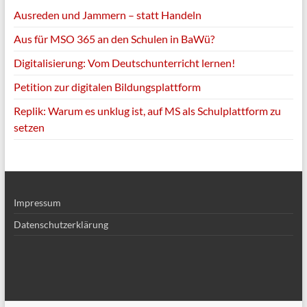
Ausreden und Jammern – statt Handeln
Aus für MSO 365 an den Schulen in BaWü?
Digitalisierung: Vom Deutschunterricht lernen!
Petition zur digitalen Bildungsplattform
Replik: Warum es unklug ist, auf MS als Schulplattform zu
setzen
Impressum
Datenschutzerklärung