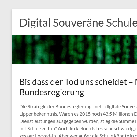
Zum
Inhalt
Digital Souveräne Schul
springen
Bis dass der Tod uns scheidet –
Bundesregierung
Die Strategie der Bundesregierung, mehr digitale Souverä
Lippenbekenntnis. Waren es 2015 noch 43,5 Millionen E
Dienstleistungen ausgegeben wurden, stieg die Summe i
mit Schule zu tun? Auch im kleinen ist es sehr schwierig
gesagt: Locked-in! Aber wer außer die Schule könnte in d