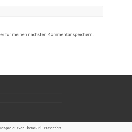
er für meinen nächsten Kommentar speichern.
eme
Spacious
von ThemeGrill. Präsentiert