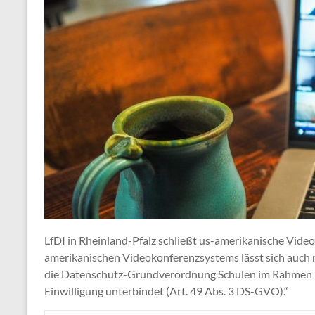
LfDI in Rheinland-Pfalz schließt us-amerikanische Vide
amerikanischen Videokonferenzsystems lässt sich auch ni
die Datenschutz-Grundverordnung Schulen im Rahmen ihre
Einwilligung unterbindet (Art. 49 Abs. 3 DS-GVO).“